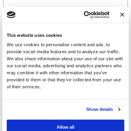
Si prega gentile Visitatore di prendere visione della nostra
This website uses cookies
Informativa Privacy sul trattamento dei dati personali
.
We use cookies to personalise content and ads, to
provide social media features and to analyse our traffic.
Il/la sottoscritto/a premesso che 1. ha prima d’ora
We also share information about your use of our site with
attentamente letto e compreso in tutte le sue parti
our social media, advertising and analytics partners who
l’informativa di cui sopra; 2. è perfettamente a
may combine it with other information that you’ve
conoscenza dei propri diritti; 3. agisce in totale libertà e
provided to them or that they’ve collected from your use
of their services.
privo/a da qualsivoglia condizionamento e/o pressione
psicologica; tutto ciò premesso esprime il più ampio
consenso alla raccolta ed al trattamento dei propri dati
Show details
personali, necessari per le finalità generali di cui
all’informativa sopra citata.
Allow all