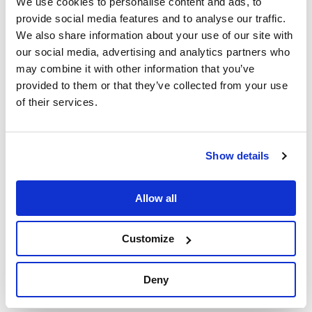
We use cookies to personalise content and ads, to
provide social media features and to analyse our traffic.
Le
piastrelle di Cooperativa Ceramica
We also share information about your use of our site with
d’Imola
vengono
prodotte utilizzando materie prime
our social media, advertising and analytics partners who
selezionate
e particolarmente pure, soggette alle più
may combine it with other information that you’ve
moderne tecnologie di estrazione e controllo.
provided to them or that they’ve collected from your use
of their services.
L’elevata forza di pressatura permette di ottenere, dopo
opportuno trattamento termico a temperature oltre i 1200°,
un
corpo ceramico altamente compatto
e resistente, con un
bassissimo assorbimento d’acqua.
Show details
Durante la fase di usura della superficie ceramica,
eventuali
dispersioni di materiale non determinano alcun effetto
Allow all
nocivo
; qualsiasi materiale asportato è assolutamente inerte
dal punto di vista tossicologico e non presenta alcun impatto
Customize
ambientale.
Le
lastre ceramiche di Cooperativa Ceramica d’Imola
sono
Deny
completamente
inerti al fuoco
.
Non rischiano pertanto danneggiamenti in caso di