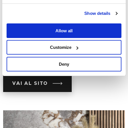
IMOLA.
Show details
Vitale e caloroso, Imola è il brand di Cooperativa Ceramica
d’Imola che soddisfa ogni esigenza di stile con un
prodotto
Allow all
solido, durevole e dal piglio fortemente contemporaneo
.
Progetta e realizza
un’ampia gamma
di pavimenti e
rivestimenti in ceramica capaci di riflettere le richieste di
Customize
mercato. Made in Imola significa fatto con passione.
Da 150 anni.
Deny
#enjoyyourtile
VAI AL SITO