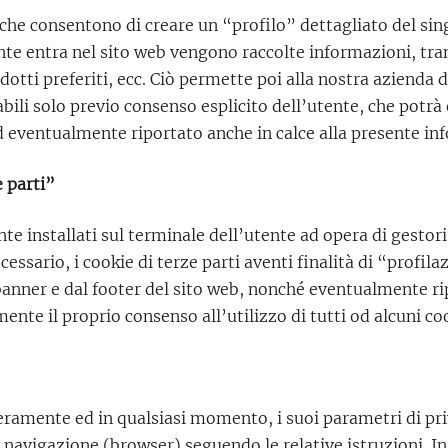
che consentono di creare un “profilo” dettagliato del singo
tente entra nel sito web vengono raccolte informazioni, tr
odotti preferiti, ecc. Ciò permette poi alla nostra azienda 
bili solo previo consenso esplicito dell’utente, che potrà 
ed eventualmente riportato anche in calce alla presente in
e parti”
e installati sul terminale dell’utente ad opera di gestori d
cessario, i cookie di terze parti aventi finalità di “profila
banner e dal footer del sito web, nonché eventualmente rip
ente il proprio consenso all’utilizzo di tutti od alcuni coo
ramente ed in qualsiasi momento, i suoi parametri di privac
navigazione (browser) seguendo le relative istruzioni. In